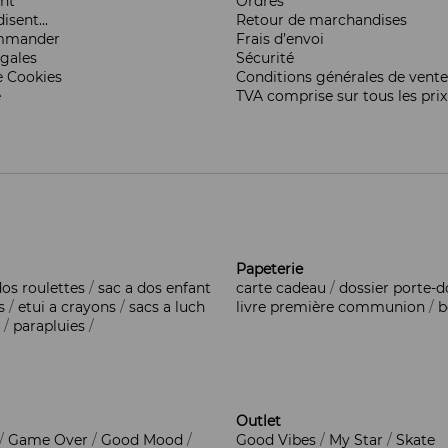
ent
Ordres
isent...
Retour de marchandises
mmander
Frais d’envoi
égales
Sécurité
e Cookies
Conditions générales de vente
e
TVA comprise sur tous les prix
Papeterie
dos roulettes
/
sac a dos enfant
carte cadeau
/
dossier porte-
s
/
etui a crayons
/
sacs a luch
livre première communion
/
b
/
parapluies
/
Outlet
/
Game Over
/
Good Mood
/
Good Vibes
/
My Star
/
Skate