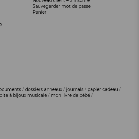
Nouveau client – S’inscrire
Sauvegarder mot de passe
Panier
s
documents
/
dossiers anneaux
/
journals
/
papier cadeau
/
oite à bijoux musicale
/
mon livre de bébé
/