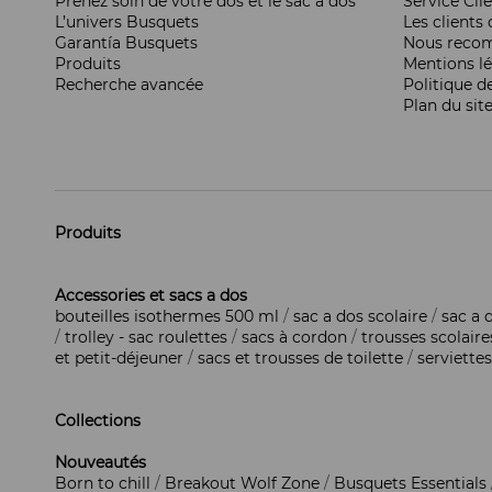
Prenez soin de votre dos et le sac à dos
Service Cli
L’univers Busquets
Les clients d
Garantía Busquets
Nous reco
Produits
Mentions l
Recherche avancée
Politique d
Plan du sit
Produits
Accessories et sacs a dos
bouteilles isothermes 500 ml
/
sac a dos scolaire
/
sac a 
/
trolley - sac roulettes
/
sacs à cordon
/
trousses scolaire
et petit-déjeuner
/
sacs et trousses de toilette
/
serviettes
Collections
Nouveautés
Born to chill
/
Breakout Wolf Zone
/
Busquets Essentials