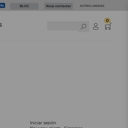
nfo
BLOG
Nous contacter
AUTRES LANGUES
0
S
Iniciar sesión