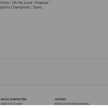
limits
/
Oh My Love
/
Popstar
/
Sports Champions
/
Stars
NOUS CONTACTER
ORDRES
SERVICE CLIENT
ESPACE PROFESSIONNEL