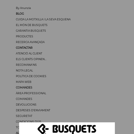
By Anunzia
BLOG
CUIDA LA MOTXILLA I LA SEVA ESQUENA
EL MÓN DE BUSQUETS
GARANTIA BUSQUETS
PRODUCTES
RECERCA AVANÇADA
CONTACTAR
ATENCIÓ AL CLIENT
ELS CLIENTS OPINEN...
RECOMANA'NS
NOTA LEGAL
POLÍTICA DE COOKIES
MAPA WEB
COMANDES
ÀREA PROFESSIONAL
COMANDES
DEVOLUCIONS
DESPESES D'ENVIAMENT
SEGURETAT
CONDICIONS D'ÚS
TOTS ELS PREUS TENEN IVA
ALTRES IDIOMES