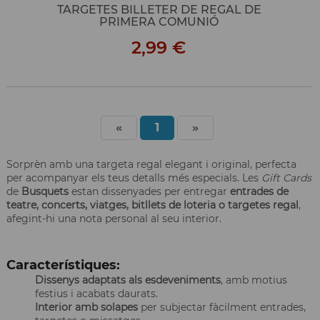
TARGETES BILLETER DE REGAL DE
PRIMERA COMUNIÓ
2,99 €
«
1
»
Sorprèn amb una targeta regal elegant i original, perfecta
per acompanyar els teus detalls més especials. Les
Gift Cards
de
Busquets
estan dissenyades per entregar
entrades de
teatre, concerts, viatges, bitllets de loteria o targetes regal
,
afegint-hi una nota personal al seu interior.
Característiques:
Dissenys adaptats als esdeveniments
, amb motius
festius i acabats daurats.
Interior amb solapes
per subjectar fàcilment entrades,