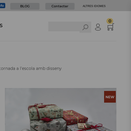
nfo
BLOG
Contactar
ALTRES IDIOMES
0
S
tornada a l'escola amb disseny