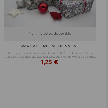
No hi ha estoc disponible
PAPER DE REGAL DE NADAL
Papers de regal de Nadal en fulles de 100×70 cm Busquets (80 g).
Dissenys nadalencs, alta qualitat i tacte suau. Venda exclusiva a botiga.
1,25 €