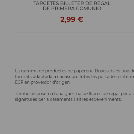
TARGETES BILLETER DE REGAL
DE PRIMERA COMUNIÓ
2,99 €
La gamma de productes de papereria Busquets és una de 
formats adaptada a cadascun. Totes les portades i interi
ECF en proveïdor d'origen.
També disposem d'una gamma de llibres de regal per a esd
signatures per a casaments i altres esdeveniments.