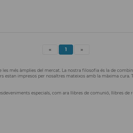
«
1
»
les més àmplies del mercat. La nostra filosofia és la de comb
ors estan impresos per nosaltres mateixos amb la màxima cura. To
eveniments especials, com ara llibres de comunió, llibres de reco