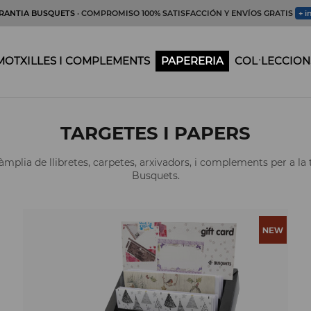
RANTIA BUSQUETS
· COMPROMISO 100% SATISFACCIÓN Y ENVÍOS GRATIS
+ i
MOTXILLES I COMPLEMENTS
PAPERERIA
COL·LECCION
TARGETES I PAPERS
plia de llibretes, carpetes, arxivadors, i complements per a la 
Busquets.