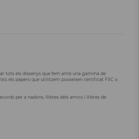
inar tots els dissenys que fem amb una gamma de
ts els papers que utilitzem posseïxen certificat FSC o
rds per a nadons, llibres dels amics i llibres de