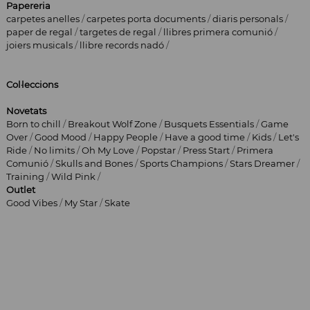
Papereria
carpetes anelles
/
carpetes porta documents
/
diaris personals
/
paper de regal
/
targetes de regal
/
llibres primera comunió
/
joiers musicals
/
llibre records nadó
/
Col·leccions
Novetats
Born to chill
/
Breakout Wolf Zone
/
Busquets Essentials
/
Game
Over
/
Good Mood
/
Happy People
/
Have a good time
/
Kids
/
Let's
Ride
/
No limits
/
Oh My Love
/
Popstar
/
Press Start
/
Primera
Comunió
/
Skulls and Bones
/
Sports Champions
/
Stars Dreamer
/
Training
/
Wild Pink
/
Outlet
Good Vibes
/
My Star
/
Skate