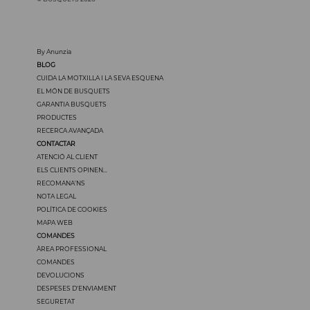
By Anunzia
BLOG
CUIDA LA MOTXILLA I LA SEVA ESQUENA
EL MÓN DE BUSQUETS
GARANTIA BUSQUETS
PRODUCTES
RECERCA AVANÇADA
CONTACTAR
ATENCIÓ AL CLIENT
ELS CLIENTS OPINEN...
RECOMANA'NS
NOTA LEGAL
POLÍTICA DE COOKIES
MAPA WEB
COMANDES
ÀREA PROFESSIONAL
COMANDES
DEVOLUCIONS
DESPESES D'ENVIAMENT
SEGURETAT