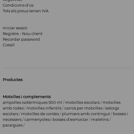
Condicions d'ús
Tots els preus tenen IVA
Iniciar sessió
Registre - Nou client
Recordar password
Cistell
Productes
Motxilles i complements
ampolles isotèrmiques 500 ml
/
motxilles escolars
/
motxilles
amb rodes
/
motxilles infantils
/
carros per motxilles
/
estoigs
escolars
/
motxilles de cordes
/
plumiers amb contingut
/
bosses i
necessers
/
carmenyoles i bosses d'esmorzar
/
maletins
/
paraigües
/