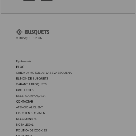
© BUSQUETS 2026
By Anunzia
BLOG
CUIDA LA MOTXILLA I LA SEVA ESQUENA
EL MÓN DE BUSQUETS
GARANTIA BUSQUETS
PRODUCTES
RECERCA AVANÇADA
CONTACTAR
ATENCIÓ AL CLIENT
ELS CLIENTS OPINEN...
RECOMANA'NS
NOTA LEGAL
POLÍTICA DE COOKIES