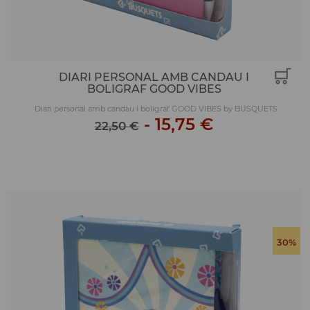
DIARI PERSONAL AMB CANDAU I
BOLIGRAF GOOD VIBES
Diari personal amb candau i boligraf GOOD VIBES by BUSQUETS
-
15,75 €
22,50 €
30%