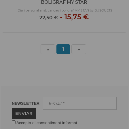
BOLIGRAF MY STAR
Diari personal amb candau i boligraf MY STAR by BUSQUETS
-
15,75 €
22,50 €
«
1
»
NEWSLETTER
ENVIAR
Accepto el consentiment informat.