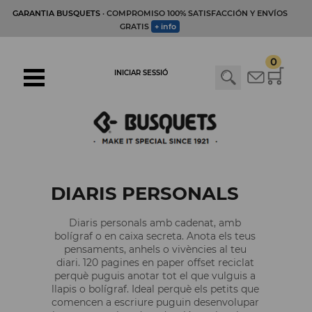
GARANTIA BUSQUETS
· COMPROMISO 100% SATISFACCIÓN Y ENVÍOS
GRATIS
+ info
0
INICIAR SESSIÓ
DIARIS PERSONALS
Diaris personals amb cadenat, amb
bolígraf o en caixa secreta. Anota els teus
pensaments, anhels o vivències al teu
diari. 120 pagines en paper offset reciclat
perquè puguis anotar tot el que vulguis a
llapis o bolígraf. Ideal perquè els petits que
comencen a escriure puguin desenvolupar