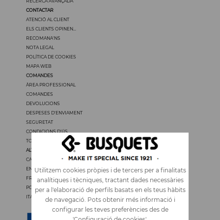
RECERCA AVANÇADA
CONTACTAR
ATENCIÓ AL CLIENT
ELS CLIENTS OPINEN...
RECOMANA'NS
NOTA LEGAL
POLÍTICA DE COOKIES
MAPA WEB
COMANDES
ÀREA PROFESSIONAL
COMANDES
DEVOLUCIONS
DESPESES D'ENVIAMENT
SEGURETAT
CONDICIONS D'ÚS
TOTS ELS PREUS TENEN IVA
ALTRES IDIOMES
CASTELLANO
ENGLISH
Utilitzem cookies pròpies i de tercers per a finalitats
FRANÇAIS
analítiques i tècniques, tractant dades necessàries
PORTUGUÊS
per a l'elaboració de perfils basats en els teus hàbits
ITALIANO
de navegació. Pots obtenir més informació i
configurar les teves preferències des de
'Configuració de cookies'.