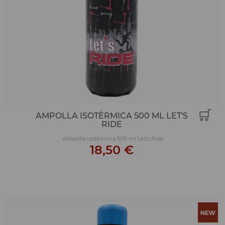
AMPOLLA ISOTÈRMICA 500 ML LET'S
RIDE
Ampolla isotèrmica 500 ml Let's Ride
18,50 €