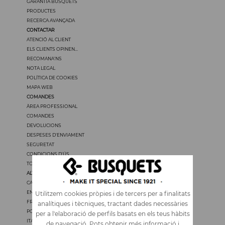
GARANTIA BUSQUETS
PRODUCTES
RECERCA AVANÇADA
CONTACTAR
ATENCIÓ AL CLIENT
ELS CLIENTS OPINEN...
RECOMANA'NS
NOTA LEGAL
POLÍTICA DE COOKIES
MAPA WEB
COMANDES
ÀREA PROFESSIONAL
COMANDES
DEVOLUCIONS
DESPESES D'ENVIAMENT
SEGURETAT
CONDICIONS D'ÚS
TOTS ELS PREUS TENEN IVA
ALTRES IDIOMES
CASTELLANO
ENGLISH
Utilitzem cookies pròpies i de tercers per a finalitats
FRANÇAIS
analítiques i tècniques, tractant dades necessàries
PORTUGUÊS
per a l'elaboració de perfils basats en els teus hàbits
ITALIANO
de navegació. Pots obtenir més informació i