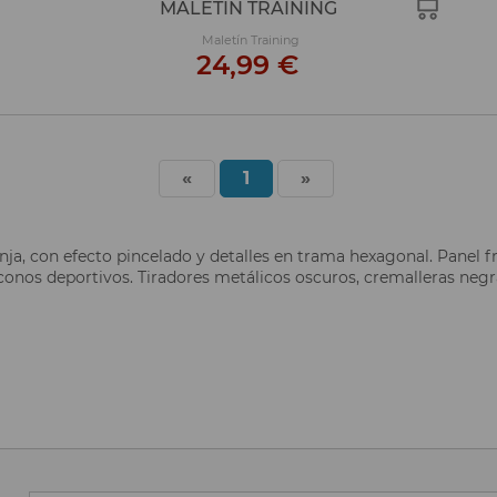
MALETÍN TRAINING
Maletín Training
24,99 €
«
1
»
ja, con efecto pincelado y detalles en trama hexagonal. Panel f
iconos deportivos. Tiradores metálicos oscuros, cremalleras negr