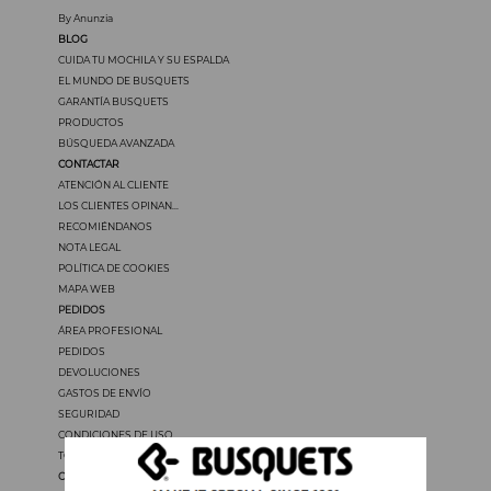
By Anunzia
BLOG
CUIDA TU MOCHILA Y SU ESPALDA
EL MUNDO DE BUSQUETS
GARANTÍA BUSQUETS
PRODUCTOS
BÚSQUEDA AVANZADA
CONTACTAR
ATENCIÓN AL CLIENTE
LOS CLIENTES OPINAN...
RECOMIÉNDANOS
NOTA LEGAL
POLÍTICA DE COOKIES
MAPA WEB
PEDIDOS
ÁREA PROFESIONAL
PEDIDOS
DEVOLUCIONES
GASTOS DE ENVÍO
SEGURIDAD
CONDICIONES DE USO
TODOS LOS PRECIOS INCLUYEN IVA
OTROS IDIOMAS