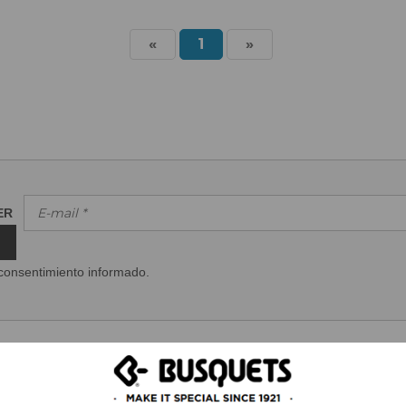
«
1
»
TER
consentimiento informado.
CONTACTAR
PEDIDOS
ATENCIÓN AL CLIENTE
ÁREA PROFESIONAL