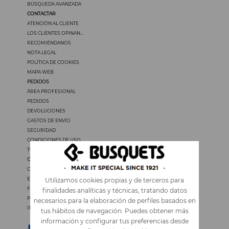
BÚSQUEDA AVANZADA
CONTACTAR
ATENCIÓN AL CLIENTE
LOS CLIENTES OPINAN...
RECOMIÉNDANOS
NOTA LEGAL
POLÍTICA DE COOKIES
MAPA WEB
PEDIDOS
ÁREA PROFESIONAL
PEDIDOS
DEVOLUCIONES
GASTOS DE ENVÍO
SEGURIDAD
CONDICIONES DE USO
TODOS LOS PRECIOS INCLUYEN IVA
OTROS IDIOMAS
CATALÀ
ENGLISH
Utilizamos cookies propias y de terceros para
FRANÇAIS
finalidades analíticas y técnicas, tratando datos
PORTUGUÊS
necesarios para la elaboración de perfiles basados en
ITALIANO
tus hábitos de navegación. Puedes obtener más
información y configurar tus preferencias desde