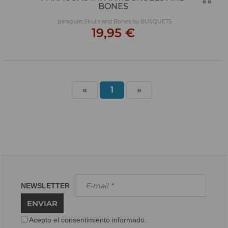
BONES
paraguas Skulls and Bones by BUSQUETS
19,95 €
«
1
»
NEWSLETTER
ENVIAR
Acepto el consentimiento informado.