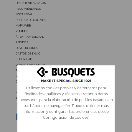
LOS CLIENTES OPINAN...
RECOMIÉNDANOS
NOTA LEGAL
POLÍTICA DE COOKIES
MAPA WEB
PEDIDOS
ÁREA PROFESIONAL
PEDIDOS
DEVOLUCIONES
GASTOS DE ENVÍO
SEGURIDAD
CONDICIONES DE USO
TODOS LOS PRECIOS INCLUYEN IVA
OTROS IDIOMAS
CATALÀ
ENGLISH
Utilizamos cookies propias y de terceros para
FRANÇAIS
finalidades analíticas y técnicas, tratando datos
PORTUGUÊS
necesarios para la elaboración de perfiles basados en
ITALIANO
tus hábitos de navegación. Puedes obtener más
información y configurar tus preferencias desde
'Configuración de cookies'.