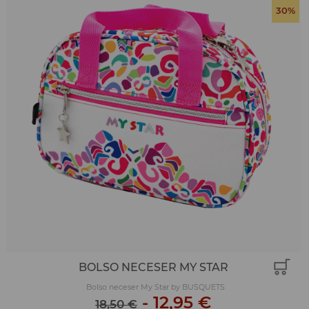
30%
BOLSO NECESER MY STAR
Bolso neceser My Star by BUSQUETS
-
12,95 €
18,50 €