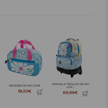
MOCHILA TROLLEY OH MY
MOCHILA 
NECESER OH MY LOVE
LOV...
18,50€
69,99€