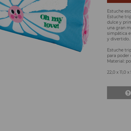
Estuche es
Estuche tri
dulce y pri
una gran mar
simpática en
y divertido.
Estuche tri
para poder 
Material: p
22,0 x 11,0 x