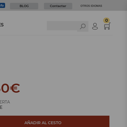
nfo
BLOG
Contactar
OTROS IDIOMAS
0
ES
50
€
ERTA
E
AÑADIR AL CESTO