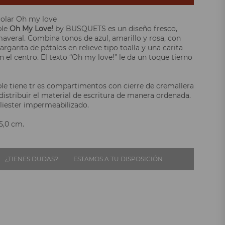
colar Oh my love
ple
Oh My Love!
by BUSQUETS es un diseño fresco,
maveral. Combina tonos de azul, amarillo y rosa, con
garita de pétalos en relieve tipo toalla y una carita
 el centro. El texto “Oh my love!” le da un toque tierno
ple tiene tr es compartimentos con cierre de cremallera
distribuir el material de escritura de manera ordenada.
oliester impermeabilizado.
 5,0 cm.
¿TIENES DUDAS?
ESTAMOS A TU DISPOSICIÓN