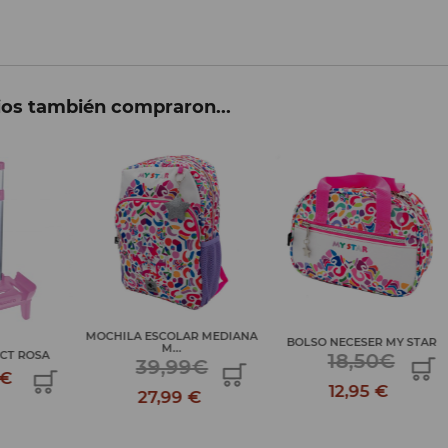
ios también compraron...
MOCHILA ESCOLAR MEDIANA
BOLSO NECESER MY STAR
M...
T ROSA
18,50€
39,99€
€
12,95 €
27,99 €