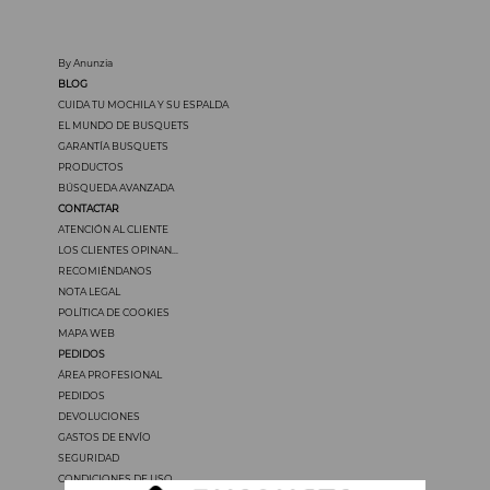
By Anunzia
BLOG
CUIDA TU MOCHILA Y SU ESPALDA
EL MUNDO DE BUSQUETS
GARANTÍA BUSQUETS
PRODUCTOS
BÚSQUEDA AVANZADA
CONTACTAR
ATENCIÓN AL CLIENTE
LOS CLIENTES OPINAN...
RECOMIÉNDANOS
NOTA LEGAL
POLÍTICA DE COOKIES
MAPA WEB
PEDIDOS
ÁREA PROFESIONAL
PEDIDOS
DEVOLUCIONES
GASTOS DE ENVÍO
SEGURIDAD
CONDICIONES DE USO