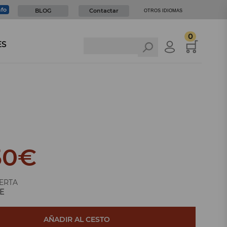
nfo
BLOG
Contactar
OTROS IDIOMAS
0
ES
50
€
ERTA
E
AÑADIR AL CESTO