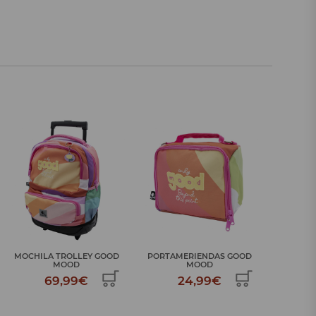
PORTAMERIENDAS GOOD
MOCHILA ESCOLAR GRANDE
BOTEL
MOOD
GO...
24,99€
52,99€