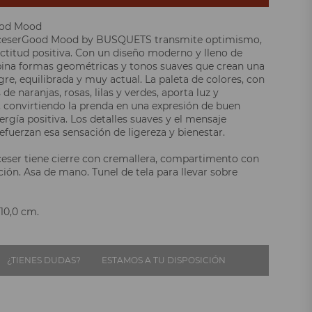
ood Mood
eceserGood Mood by BUSQUETS transmite optimismo,
actitud positiva. Con un diseño moderno y lleno de
ina formas geométricas y tonos suaves que crean una
gre, equilibrada y muy actual. La paleta de colores, con
e naranjas, rosas, lilas y verdes, aporta luz y
convirtiendo la prenda en una expresión de buen
rgía positiva. Los detalles suaves y el mensaje
efuerzan esa sensación de ligereza y bienestar.
ceser tiene cierre con cremallera, compartimento con
ción. Asa de mano. Tunel de tela para llevar sobre
 10,0 cm.
¿TIENES DUDAS?
ESTAMOS A TU DISPOSICIÓN