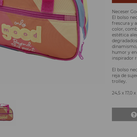
Neceser G
El bolso n
frescura y 
color, comb
estética ale
degradados d
dinamismo, 
humor y ene
inspirador r
El bolso ne
reja de suje
trolley.
24,5 x 17,0 x