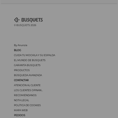
© BUSQUETS 2026
By Anunzia
BLOG
CUIDA TU MOCHILA Y SU ESPALDA
EL MUNDO DE BUSQUETS
GARANTÍA BUSQUETS
PRODUCTOS
BÚSQUEDA AVANZADA
CONTACTAR
ATENCIÓN AL CLIENTE
LOS CLIENTES OPINAN...
RECOMIÉNDANOS
NOTA LEGAL
POLÍTICA DE COOKIES
MAPA WEB
PEDIDOS