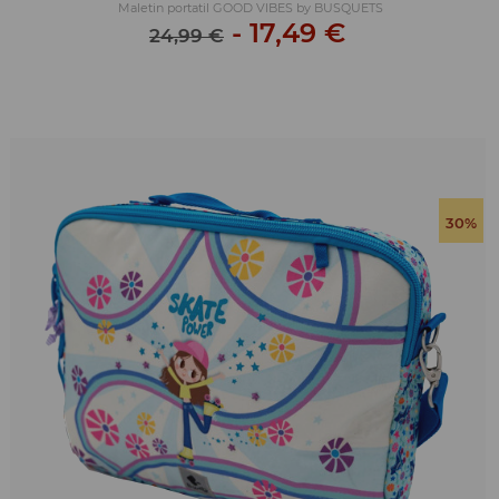
Maletin portatil GOOD VIBES by BUSQUETS
-
17,49 €
24,99 €
30%