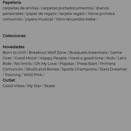
Papeleria
carpetas de anillas
/
carpetas portadocumentos
/
diarios
personales
/
papel de regalo
/
tarjeta regalo
/
libros primera
comunión
/
joyero musical
/
libro recuerdos bebe
/
Colecciones
Novedades
Born to chill
/
Breakout Wolf Zone
/
Busquets Essentials
/
Game
Over
/
Good Mood
/
Happy People
/
Have a good time
/
Kids
/
Let's
Ride
/
No limits
/
Oh My Love
/
Popstar
/
Press Start
/
Primera
Comunión
/
Skulls and Bones
/
Sports Champions
/
Stars Dreamer
/
Training
/
Wild Pink
/
Outlet
Good Vibes
/
My Star
/
Skate