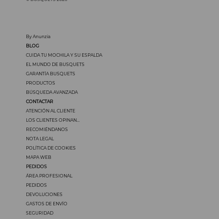
By Anunzia
BLOG
CUIDA TU MOCHILA Y SU ESPALDA
EL MUNDO DE BUSQUETS
GARANTÍA BUSQUETS
PRODUCTOS
BÚSQUEDA AVANZADA
CONTACTAR
ATENCIÓN AL CLIENTE
LOS CLIENTES OPINAN...
RECOMIÉNDANOS
NOTA LEGAL
POLÍTICA DE COOKIES
MAPA WEB
PEDIDOS
ÁREA PROFESIONAL
PEDIDOS
DEVOLUCIONES
GASTOS DE ENVÍO
SEGURIDAD