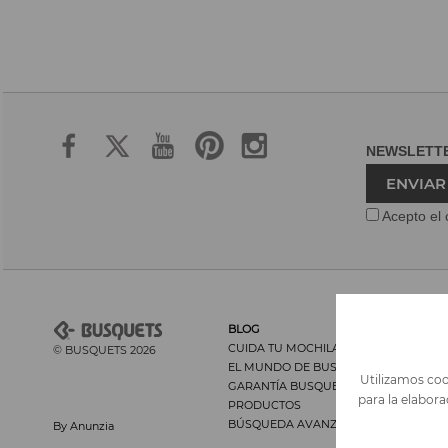
NEWSLET
ENVIAR
Acepto el 
BLOG
CUIDA TU MOCHILA Y SU ESPALDA
© BUSQUETS 2026
EL MUNDO DE BUSQUETS
Utilizamos cook
GARANTÍA BUSQUETS
para la elabor
PRODUCTOS
BÚSQUEDA AVANZADA
By Anunzia