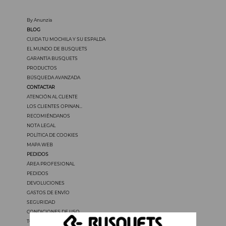
By Anunzia
BLOG
CUIDA TU MOCHILA Y SU ESPALDA
EL MUNDO DE BUSQUETS
GARANTÍA BUSQUETS
PRODUCTOS
BÚSQUEDA AVANZADA
CONTACTAR
ATENCIÓN AL CLIENTE
LOS CLIENTES OPINAN...
RECOMIÉNDANOS
NOTA LEGAL
POLÍTICA DE COOKIES
MAPA WEB
PEDIDOS
ÁREA PROFESIONAL
PEDIDOS
DEVOLUCIONES
GASTOS DE ENVÍO
SEGURIDAD
CONDICIONES DE USO
TODOS LOS PRECIOS INCLUYEN IVA