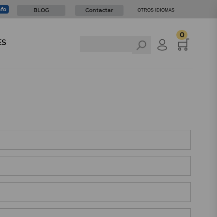
nfo
BLOG
Contactar
OTROS IDIOMAS
0
ES