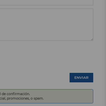
ENVIAR
l de confirmación.
ocial, promociones, o spam.