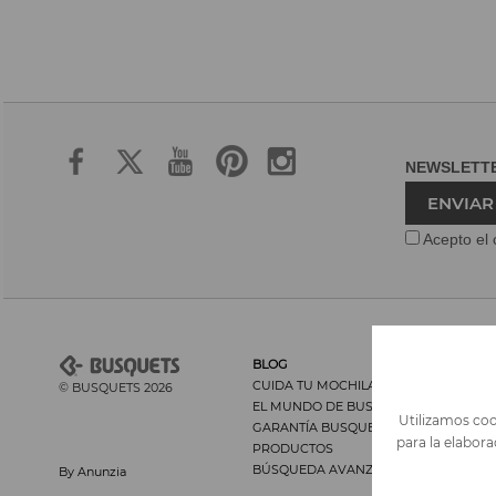
NEWSLET
ENVIAR
Acepto el 
BLOG
CUIDA TU MOCHILA Y SU ESPALDA
© BUSQUETS 2026
EL MUNDO DE BUSQUETS
Utilizamos cook
GARANTÍA BUSQUETS
para la elabor
PRODUCTOS
BÚSQUEDA AVANZADA
By Anunzia