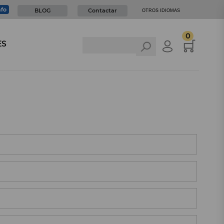
nfo
BLOG
Contactar
OTROS IDIOMAS
0
ES