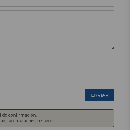
ENVIAR
l de confirmación.
ocial, promociones, o spam.