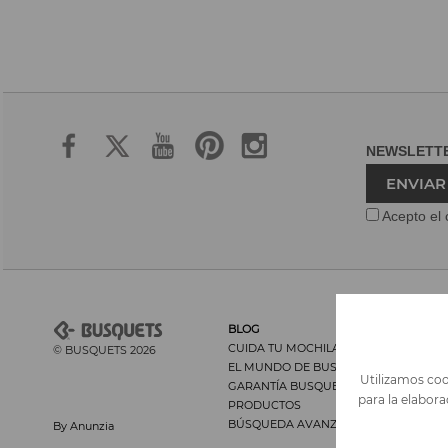
NEWSLET
ENVIAR
Acepto el 
BLOG
CUIDA TU MOCHILA Y SU ESPALDA
© BUSQUETS 2026
EL MUNDO DE BUSQUETS
Utilizamos cook
GARANTÍA BUSQUETS
para la elabor
PRODUCTOS
BÚSQUEDA AVANZADA
By Anunzia