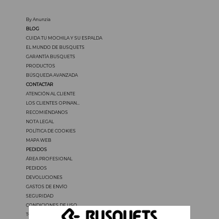
By Anunzia
BLOG
CUIDA TU MOCHILA Y SU ESPALDA
EL MUNDO DE BUSQUETS
GARANTÍA BUSQUETS
PRODUCTOS
BÚSQUEDA AVANZADA
CONTACTAR
ATENCIÓN AL CLIENTE
LOS CLIENTES OPINAN...
RECOMIÉNDANOS
NOTA LEGAL
POLÍTICA DE COOKIES
MAPA WEB
PEDIDOS
ÁREA PROFESIONAL
PEDIDOS
DEVOLUCIONES
GASTOS DE ENVÍO
SEGURIDAD
CONDICIONES DE USO
TODOS LOS PRECIOS INCLUYEN IVA