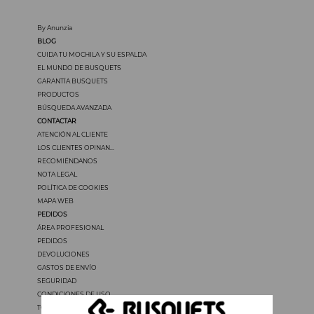
By Anunzia
BLOG
CUIDA TU MOCHILA Y SU ESPALDA
EL MUNDO DE BUSQUETS
GARANTÍA BUSQUETS
PRODUCTOS
BÚSQUEDA AVANZADA
CONTACTAR
ATENCIÓN AL CLIENTE
LOS CLIENTES OPINAN...
RECOMIÉNDANOS
NOTA LEGAL
POLÍTICA DE COOKIES
MAPA WEB
PEDIDOS
ÁREA PROFESIONAL
PEDIDOS
DEVOLUCIONES
GASTOS DE ENVÍO
SEGURIDAD
CONDICIONES DE USO
TODOS LOS PRECIOS INCLUYEN IVA