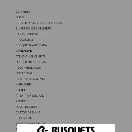
By Anunzia
BLOG
CUIDA TU MOCHILA Y SU ESPALDA
EL MUNDO DE BUSQUETS
GARANTÍA BUSQUETS
PRODUCTOS
BÚSQUEDA AVANZADA
CONTACTAR
ATENCIÓN AL CLIENTE
LOS CLIENTES OPINAN...
RECOMIÉNDANOS
NOTA LEGAL
POLÍTICA DE COOKIES
MAPA WEB
PEDIDOS
ÁREA PROFESIONAL
PEDIDOS
DEVOLUCIONES
GASTOS DE ENVÍO
SEGURIDAD
CONDICIONES DE USO
TODOS LOS PRECIOS INCLUYEN IVA