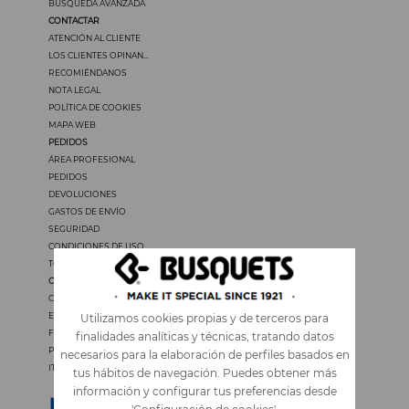
BÚSQUEDA AVANZADA
CONTACTAR
ATENCIÓN AL CLIENTE
LOS CLIENTES OPINAN...
RECOMIÉNDANOS
NOTA LEGAL
POLÍTICA DE COOKIES
MAPA WEB
PEDIDOS
ÁREA PROFESIONAL
PEDIDOS
DEVOLUCIONES
GASTOS DE ENVÍO
SEGURIDAD
CONDICIONES DE USO
TODOS LOS PRECIOS INCLUYEN IVA
OTROS IDIOMAS
CATALÀ
ENGLISH
Utilizamos cookies propias y de terceros para
FRANÇAIS
finalidades analíticas y técnicas, tratando datos
PORTUGUÊS
necesarios para la elaboración de perfiles basados en
ITALIANO
tus hábitos de navegación. Puedes obtener más
información y configurar tus preferencias desde